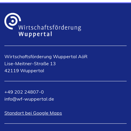
Wirtschaftsförderung Wuppertal AöR
Lise-Meitner-Straße 13
42119 Wuppertal
+49 202 24807-0
info
wf-wuppertal
de
(Öffnet
Standort bei Google Maps
in
einem