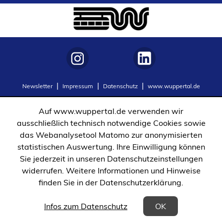
neuen
Tab)
(Öffnet
(Öffnet
Newsletter
Impressum
Datenschutz
www.wuppertal.de
in
in
einem
einem
Auf www.wuppertal.de verwenden wir
neuen
neuen
ausschließlich technisch notwendige Cookies sowie
Tab)
Tab)
das Webanalysetool Matomo zur anonymisierten
statistischen Auswertung. Ihre Einwilligung können
Sie jederzeit in unseren Datenschutzeinstellungen
widerrufen. Weitere Informationen und Hinweise
finden Sie in der Datenschutzerklärung.
(Öffnet in einem neuen Tab)
Infos zum Datenschutz
OK