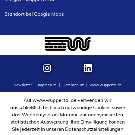
(Öffnet
Standort bei Google Maps
in
einem
neuen
Tab)
(Öffnet
(Öffnet
Newsletter
Impressum
Datenschutz
www.wuppertal.de
in
in
einem
einem
Auf www.wuppertal.de verwenden wir
neuen
neuen
ausschließlich technisch notwendige Cookies sowie
Tab)
Tab)
das Webanalysetool Matomo zur anonymisierten
statistischen Auswertung. Ihre Einwilligung können
Sie jederzeit in unseren Datenschutzeinstellungen