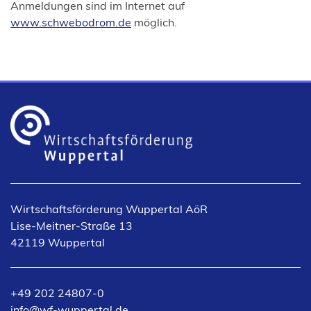
Anmeldungen sind im Internet auf
(Öffnet
www.schwebodrom.de
möglich.
in
einem
neuen
Tab)
Wirtschaftsförderung Wuppertal AöR
Lise-Meitner-Straße 13
42119 Wuppertal
+49 202 24807-0
info
wf-wuppertal
de