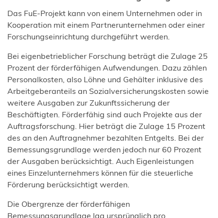
n
Das FuE-Projekt kann von einem Unternehmen oder in
e
Kooperation mit einem Partnerunternehmen oder einer
t
Forschungseinrichtung durchgeführt werden.
i
n
Bei eigenbetrieblicher Forschung beträgt die Zulage 25
e
Prozent der förderfähigen Aufwendungen. Dazu zählen
i
Personalkosten, also Löhne und Gehälter inklusive des
n
Arbeitgeberanteils an Sozialversicherungskosten sowie
e
weitere Ausgaben zur Zukunftssicherung der
m
Beschäftigten. Förderfähig sind auch Projekte aus der
n
Auftragsforschung. Hier beträgt die Zulage 15 Prozent
e
des an den Auftragnehmer bezahlten Entgelts. Bei der
u
Bemessungsgrundlage werden jedoch nur 60 Prozent
e
der Ausgaben berücksichtigt. Auch Eigenleistungen
n
eines Einzelunternehmers können für die steuerliche
T
Förderung berücksichtigt werden.
a
b
Die Obergrenze der förderfähigen
)
Bemessungsgrundlage lag ursprünglich pro