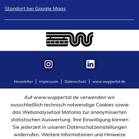
(Öffnet
Standort bei Google Maps
in
einem
neuen
Tab)
(Öffnet
(Öffnet
Newsletter
Impressum
Datenschutz
www.wuppertal.de
in
in
einem
einem
Auf www.wuppertal.de verwenden wir
neuen
neuen
ausschließlich technisch notwendige Cookies sowie
Tab)
Tab)
das Webanalysetool Matomo zur anonymisierten
statistischen Auswertung. Ihre Einwilligung können
Sie jederzeit in unseren Datenschutzeinstellungen
widerrufen. Weitere Informationen und Hinweise