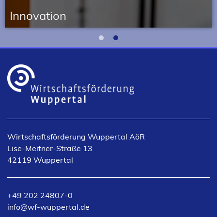
Inno­va­tion
Fördermittelprogramme aus dem Bereich Innovation
1
2
Wirtschaftsförderung Wuppertal AöR
Lise-Meitner-Straße 13
42119 Wuppertal
+49 202 24807-0
info
wf-wuppertal
de