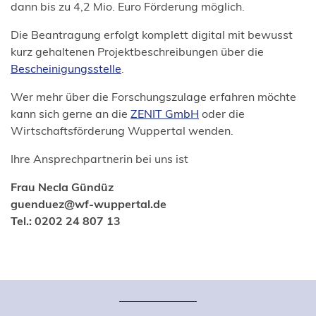
dann bis zu 4,2 Mio. Euro Förderung möglich.
Die Beantragung erfolgt komplett digital mit bewusst
kurz gehaltenen Projektbeschreibungen über die
(Öffnet
Bescheinigungsstelle
.
in
Wer mehr über die Forschungszulage erfahren möchte
einem
(Öffnet
kann sich gerne an die
ZENIT GmbH
oder die
neuen
in
Wirtschaftsförderung Wuppertal wenden.
Tab)
einem
Ihre Ansprechpartnerin bei uns ist
neuen
Tab)
Frau Necla Gündüz
guenduez
wf-wuppertal
de
Tel.: 0202 24 807 13