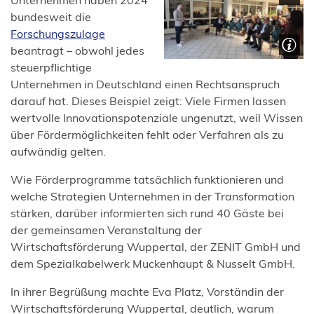
Unternehmen haben 2024
bundesweit die
(Öffnet
Forschungszulage
in
beantragt – obwohl jedes
einem
steuerpflichtige
neuen
Unternehmen in Deutschland einen Rechtsanspruch
Tab)
darauf hat. Dieses Beispiel zeigt: Viele Firmen lassen
wertvolle Innovationspotenziale ungenutzt, weil Wissen
über Fördermöglichkeiten fehlt oder Verfahren als zu
aufwändig gelten.
Wie Förderprogramme tatsächlich funktionieren und
welche Strategien Unternehmen in der Transformation
stärken, darüber informierten sich rund 40 Gäste bei
der gemeinsamen Veranstaltung der
Wirtschaftsförderung Wuppertal, der ZENIT GmbH und
dem Spezialkabelwerk Muckenhaupt & Nusselt GmbH.
In ihrer Begrüßung machte Eva Platz, Vorständin der
Wirtschaftsförderung Wuppertal, deutlich, warum