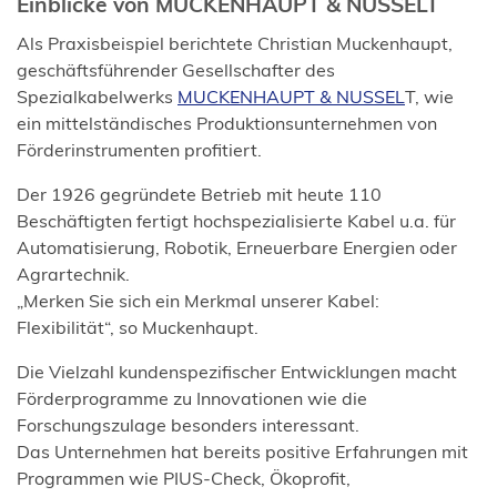
Einblicke von MUCKENHAUPT & NUSSELT
Als Praxisbeispiel berichtete Christian Muckenhaupt,
geschäftsführender Gesellschafter des
(Öffnet
Spezialkabelwerks
MUCKENHAUPT & NUSSEL
T, wie
in
ein mittelständisches Produktionsunternehmen von
einem
Förderinstrumenten profitiert.
neuen
Der 1926 gegründete Betrieb mit heute 110
Tab)
Beschäftigten fertigt hochspezialisierte Kabel u.a. für
Automatisierung, Robotik, Erneuerbare Energien oder
Agrartechnik.
„Merken Sie sich ein Merkmal unserer Kabel:
Flexibilität“, so Muckenhaupt.
Die Vielzahl kundenspezifischer Entwicklungen macht
Förderprogramme zu Innovationen wie die
Forschungszulage besonders interessant.
Das Unternehmen hat bereits positive Erfahrungen mit
Programmen wie PIUS-Check, Ökoprofit,