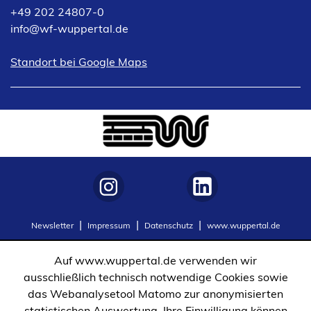
+49 202 24807-0
info
wf-wuppertal
de
(Öffnet
Standort bei Google Maps
in
einem
neuen
Tab)
(Öffnet
(Öffnet
Newsletter
Impressum
Datenschutz
www.wuppertal.de
in
in
einem
einem
Auf www.wuppertal.de verwenden wir
neuen
neuen
ausschließlich technisch notwendige Cookies sowie
Tab)
Tab)
das Webanalysetool Matomo zur anonymisierten
statistischen Auswertung. Ihre Einwilligung können