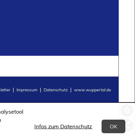
etter
Impressum
Datenschutz
www.wuppertal.de
Sprac
alysetool
auswä
n
Seite
Infos zum Datenschutz
OK
teilen