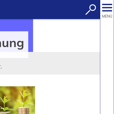
Suche
öffnen
MENÜ
nung
.