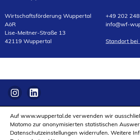
Wirtschaftsförderung Wuppertal
+49 202 248
AöR
info
wf-wup
Lise-Meitner-Straße 13
(Öffnet
42119 Wuppertal
Standort bei
in
einem
neuen
Tab)
(Öffnet
(Öffnet
in
in
einem
einem
Auf www.wuppertal.de verwenden wir ausschließ
neuen
neuen
Matomo zur anonymisierten statistischen Auswertu
Tab)
Tab)
(Öffnet in einem neuen Tab)
Datenschutzeinstellungen widerrufen. Weitere In