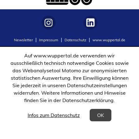
(Öffnet
(Öffnet
Newsletter
Impressum
Datenschutz
www.wuppertal.de
in
in
einem
einem
Auf www.wuppertal.de verwenden wir
neuen
neuen
ausschließlich technisch notwendige Cookies sowie
Tab)
Tab)
das Webanalysetool Matomo zur anonymisierten
statistischen Auswertung. Ihre Einwilligung können
Sie jederzeit in unseren Datenschutzeinstellungen
widerrufen. Weitere Informationen und Hinweise
finden Sie in der Datenschutzerklärung.
(Öffnet in einem neuen Tab)
Infos zum Datenschutz
OK