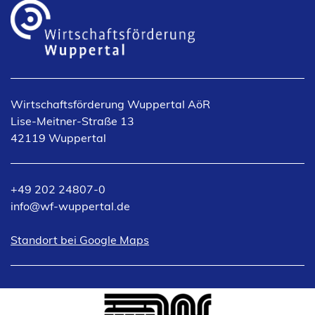
Wirtschaftsförderung Wuppertal AöR
Lise-Meitner-Straße 13
42119 Wuppertal
+49 202 24807-0
info
wf-wuppertal
de
(Öffnet
Standort bei Google Maps
in
einem
neuen
Tab)