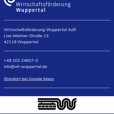
Wirtschaftsförderung Wuppertal AöR
Lise-Meitner-Straße 13
42119 Wuppertal
+49 202 24807-0
info
wf-wuppertal
de
(Öffnet
Standort bei Google Maps
in
einem
neuen
Tab)