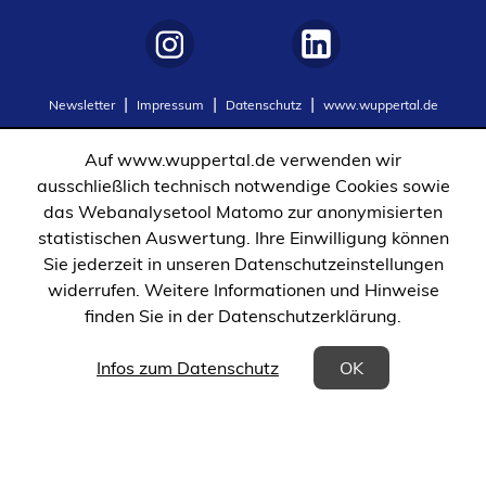
(Öffnet
(Öffnet
Newsletter
Impressum
Datenschutz
www.wuppertal.de
in
in
einem
einem
Auf www.wuppertal.de verwenden wir
neuen
neuen
ausschließlich technisch notwendige Cookies sowie
Tab)
Tab)
das Webanalysetool Matomo zur anonymisierten
statistischen Auswertung. Ihre Einwilligung können
Sie jederzeit in unseren Datenschutzeinstellungen
widerrufen. Weitere Informationen und Hinweise
finden Sie in der Datenschutzerklärung.
(Öffnet in einem neuen Tab)
Infos zum Datenschutz
OK