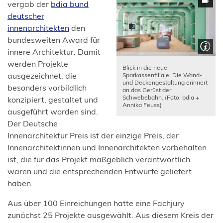
vergab der
bdia bund
deutscher
(Öffnet
innenarchitekten
den
in
bundesweiten Award für
einem
innere Architektur. Damit
neuen
werden Projekte
Blick in die neue
Tab)
ausgezeichnet, die
Sparkassenfiliale. Die Wand-
und Deckengestaltung erinnert
besonders vorbildlich
an das Gerüst der
Schwebebahn. (Foto: bdia +
konzipiert, gestaltet und
Annika Feuss)
ausgeführt worden sind.
Der Deutsche
Innenarchitektur Preis ist der einzige Preis, der
Innenarchitektinnen und Innenarchitekten vorbehalten
ist, die für das Projekt maßgeblich verantwortlich
waren und die entsprechenden Entwürfe geliefert
haben.
Aus über 100 Einreichungen hatte eine Fachjury
zunächst 25 Projekte ausgewählt. Aus diesem Kreis der