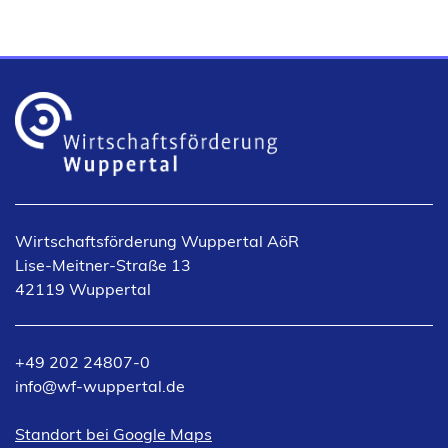
f
n
e
t
i
n
e
i
n
e
Wirtschaftsförderung Wuppertal AöR
m
Lise-Meitner-Straße 13
n
42119 Wuppertal
e
u
e
+49 202 24807-0
n
info
wf-wuppertal
de
T
a
(Öffnet
Standort bei Google Maps