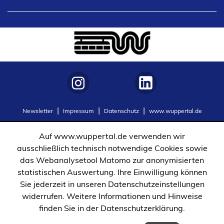
b
in
)
einem
neuen
Tab)
(Öffnet
(Öffnet
Newsletter
Impressum
Datenschutz
www.wuppertal.de
in
in
einem
einem
Auf www.wuppertal.de verwenden wir
neuen
neuen
ausschließlich technisch notwendige Cookies sowie
Tab)
Tab)
das Webanalysetool Matomo zur anonymisierten
statistischen Auswertung. Ihre Einwilligung können
Sie jederzeit in unseren Datenschutzeinstellungen
widerrufen. Weitere Informationen und Hinweise
finden Sie in der Datenschutzerklärung.