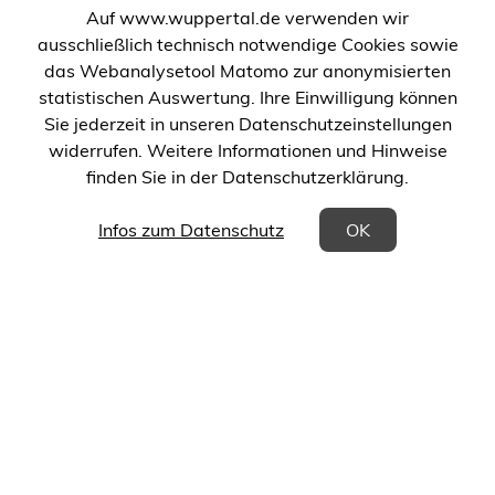
einem
einem
Auf www.wuppertal.de verwenden wir
neuen
neuen
ausschließlich technisch notwendige Cookies sowie
Tab)
Tab)
das Webanalysetool Matomo zur anonymisierten
statistischen Auswertung. Ihre Einwilligung können
Sie jederzeit in unseren Datenschutzeinstellungen
widerrufen. Weitere Informationen und Hinweise
finden Sie in der Datenschutzerklärung.
(Öffnet in einem neuen Tab)
Infos zum Datenschutz
OK