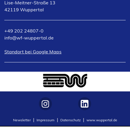
Lise-Meitner-Straße 13
42119 Wuppertal
+49 202 24807-0
info
wf-wuppertal
de
(Öffnet
Standort bei Google Maps
in
einem
neuen
Tab)
(Öffnet
(Öffnet
Newsletter
Impressum
Datenschutz
www.wuppertal.de
in
in