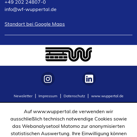
+49 202 24807-0
info
wf-wuppertal
de
(Öffnet
Standort bei Google Maps
in
einem
neuen
Tab)
(Öffnet
(Öffnet
Newsletter
Impressum
Datenschutz
www.wuppertal.de
in
in
einem
einem
Auf www.wuppertal.de verwenden wir
neuen
neuen
ausschließlich technisch notwendige Cookies sowie
Tab)
Tab)
das Webanalysetool Matomo zur anonymisierten
statistischen Auswertung. Ihre Einwilligung können