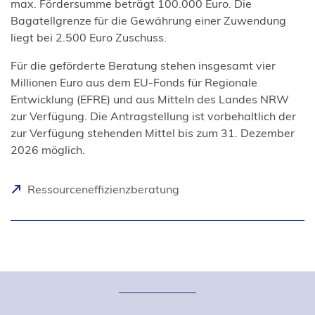
max. Fördersumme beträgt 100.000 Euro. Die
Bagatellgrenze für die Gewährung einer Zuwendung
liegt bei 2.500 Euro Zuschuss.
Für die geförderte Beratung stehen insgesamt vier
Millionen Euro aus dem EU-Fonds für Regionale
Entwicklung (EFRE) und aus Mitteln des Landes NRW
zur Verfügung. Die Antragstellung ist vorbehaltlich der
zur Verfügung stehenden Mittel bis zum 31. Dezember
2026 möglich.
(
Ressourceneffizienzberatung
Ö
f
f
n
e
t
i