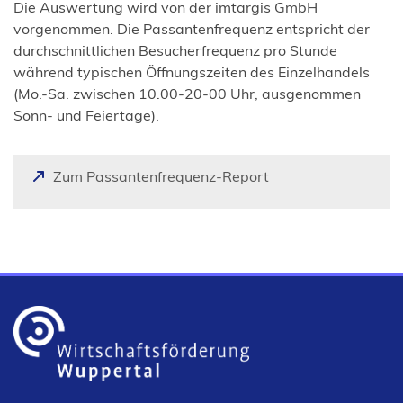
Die Auswertung wird von der imtargis GmbH
vorgenommen. Die Passantenfrequenz entspricht der
durchschnittlichen Besucherfrequenz pro Stunde
während typischen Öffnungszeiten des Einzelhandels
(Mo.-Sa. zwischen 10.00-20-00 Uhr, ausgenommen
Sonn- und Feiertage).
(
Zum Passantenfrequenz-Report
Ö
f
f
n
e
t
i
n
e
i