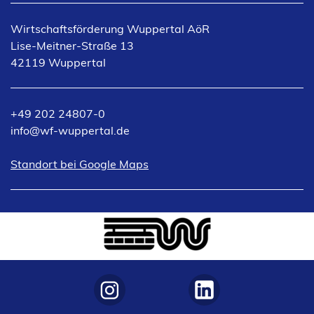
n
e
Wirtschaftsförderung Wuppertal AöR
m
Lise-Meitner-Straße 13
n
42119 Wuppertal
e
u
e
+49 202 24807-0
n
info
wf-wuppertal
de
T
a
(Öffnet
Standort bei Google Maps
b
in
)
einem
neuen
Tab)