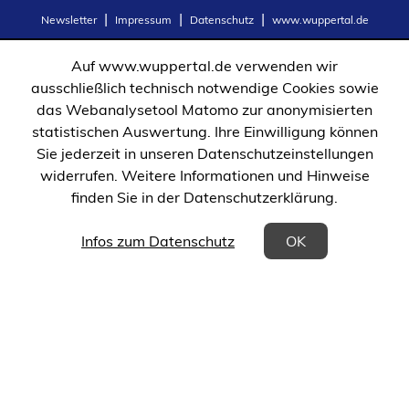
(Öffnet
(Öffnet
Newsletter
Impressum
Datenschutz
www.wuppertal.de
in
in
einem
einem
Auf www.wuppertal.de verwenden wir
neuen
neuen
ausschließlich technisch notwendige Cookies sowie
Tab)
Tab)
das Webanalysetool Matomo zur anonymisierten
statistischen Auswertung. Ihre Einwilligung können
Sie jederzeit in unseren Datenschutzeinstellungen
widerrufen. Weitere Informationen und Hinweise
finden Sie in der Datenschutzerklärung.
(Öffnet in einem neuen Tab)
Infos zum Datenschutz
OK