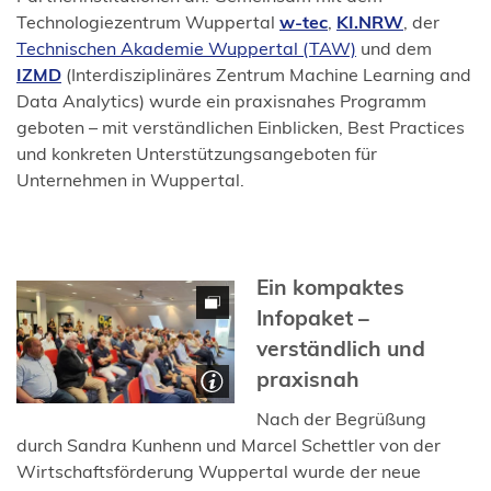
(Öffnet
(Öffnet
Technologiezentrum Wuppertal
w-tec
,
KI.NRW
, der
in
in
(Öffnet
Technischen Akademie Wuppertal (TAW)
und dem
einem
einem
in
(Öffnet
IZMD
(Interdisziplinäres Zentrum Machine Learning and
neuen
neuen
einem
in
Data Analytics) wurde ein praxisnahes Programm
Tab)
Tab)
neuen
einem
geboten – mit verständlichen Einblicken, Best Practices
Tab)
neuen
und konkreten Unterstützungsangeboten für
Tab)
Unternehmen in Wuppertal.
Ein kompaktes
Infopaket –
verständlich und
praxisnah
Nach der Begrüßung
durch Sandra Kunhenn und Marcel Schettler von der
Wirtschaftsförderung Wuppertal wurde der neue