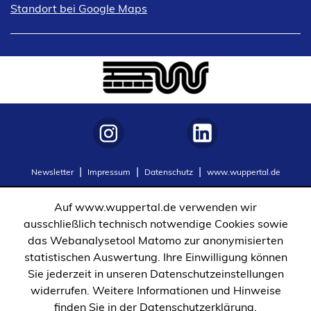
(Öffnet
Standort bei Google Maps
in
einem
neuen
Tab)
(Öffnet
(Öffnet
Newsletter
Impressum
Datenschutz
www.wuppertal.de
in
in
einem
einem
Auf www.wuppertal.de verwenden wir
neuen
neuen
ausschließlich technisch notwendige Cookies sowie
Tab)
Tab)
das Webanalysetool Matomo zur anonymisierten
statistischen Auswertung. Ihre Einwilligung können
Sie jederzeit in unseren Datenschutzeinstellungen
widerrufen. Weitere Informationen und Hinweise
finden Sie in der Datenschutzerklärung.