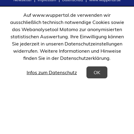
in
in
einem
einem
Auf www.wuppertal.de verwenden wir
neuen
neuen
ausschließlich technisch notwendige Cookies sowie
Tab)
Tab)
das Webanalysetool Matomo zur anonymisierten
statistischen Auswertung. Ihre Einwilligung können
Sie jederzeit in unseren Datenschutzeinstellungen
widerrufen. Weitere Informationen und Hinweise
finden Sie in der Datenschutzerklärung.
(Öffnet in einem neuen Tab)
Infos zum Datenschutz
OK