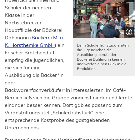
trafen Schülerinnen und
Schüler der neunten
Klasse in der
Nächstebrecker
Hauptfiliale der Bäckerei
Dahlmann (
Bäckerei M. u.
(Öffnet
K. Horsthemke GmbH
) ein.
Beim Schülerfrühstück lernten
die Jugendlichen die
in
Frischer Brötchenduft
Ausbildungsberufe der
Bäckerei Dahlmann kennen
einem
empfing die Jugendlichen,
und warfen einen Blick in die
neuen
die sich für eine
Produktion.
Tab)
Ausbildung als Bäcker*in
oder
Backwarenfachverkäufer*in interessierten. Im Café-
Bereich ließ sich die Gruppe zunächst nieder und lernte
einander besser kennen. Dort gab es passend zum
Veranstaltungstitel „Schülerfrühstück“ eine
entsprechende Kostprobe des gastgebenden
Unternehmens.