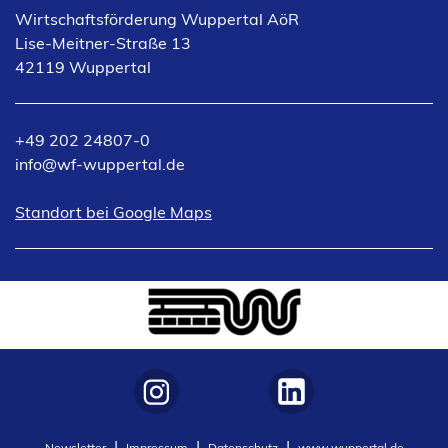
Wirtschaftsförderung Wuppertal AöR
Lise-Meitner-Straße 13
42119 Wuppertal
+49 202 24807-0
info
wf-wuppertal
de
(Öffnet
Standort bei Google Maps
in
einem
neuen
Tab)
(Öffnet
(Öffnet
Newsletter
Impressum
Datenschutz
www.wuppertal.de