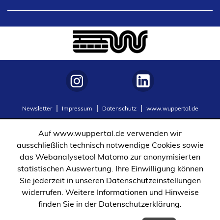
in
einem
neuen
Tab)
(Öffnet
(Öffnet
Newsletter
Impressum
Datenschutz
www.wuppertal.de
in
in
einem
einem
Auf www.wuppertal.de verwenden wir
neuen
neuen
ausschließlich technisch notwendige Cookies sowie
Tab)
Tab)
das Webanalysetool Matomo zur anonymisierten
statistischen Auswertung. Ihre Einwilligung können
Sie jederzeit in unseren Datenschutzeinstellungen
widerrufen. Weitere Informationen und Hinweise
finden Sie in der Datenschutzerklärung.