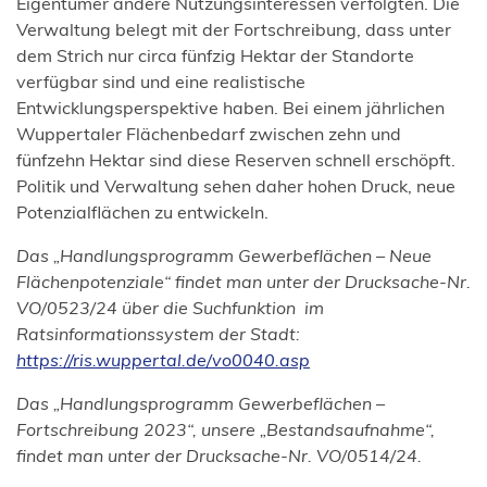
Eigentümer andere Nutzungsinteressen verfolgten. Die
Verwaltung belegt mit der Fortschreibung, dass unter
dem Strich nur circa fünfzig Hektar der Standorte
verfügbar sind und eine realistische
Entwicklungsperspektive haben. Bei einem jährlichen
Wuppertaler Flächenbedarf zwischen zehn und
fünfzehn Hektar sind diese Reserven schnell erschöpft.
Politik und Verwaltung sehen daher hohen Druck, neue
Potenzialflächen zu entwickeln.
Das „Handlungsprogramm Gewerbeflächen – Neue
Flächenpotenziale“ findet man unter der Drucksache-Nr.
VO/0523/24 über die Suchfunktion im
Ratsinformationssystem der Stadt:
(Öffnet
https://ris.wuppertal.de/vo0040.asp
in
Das „Handlungsprogramm Gewerbeflächen –
einem
Fortschreibung 2023“, unsere „Bestandsaufnahme“,
neuen
findet man unter der Drucksache-Nr. VO/0514/24.
Tab)