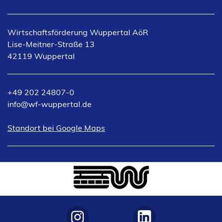
e
i
n
Wirtschaftsförderung Wuppertal AöR
e
Lise-Meitner-Straße 13
m
42119 Wuppertal
n
e
u
+49 202 24807-0
e
info
wf-wuppertal
de
n
T
(Öffnet
Standort bei Google Maps
a
in
b
einem
)
neuen
Tab)