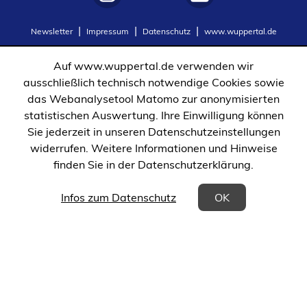
(Öffnet
(Öffnet
Newsletter
Impressum
Datenschutz
www.wuppertal.de
in
in
einem
einem
Auf www.wuppertal.de verwenden wir
neuen
neuen
ausschließlich technisch notwendige Cookies sowie
Tab)
Tab)
das Webanalysetool Matomo zur anonymisierten
statistischen Auswertung. Ihre Einwilligung können
Sie jederzeit in unseren Datenschutzeinstellungen
widerrufen. Weitere Informationen und Hinweise
finden Sie in der Datenschutzerklärung.
(Öffnet in einem neuen Tab)
Infos zum Datenschutz
OK