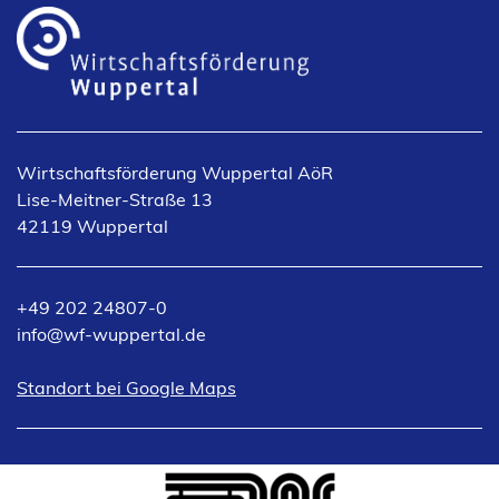
Wirtschaftsförderung Wuppertal AöR
Lise-Meitner-Straße 13
42119 Wuppertal
+49 202 24807-0
info
wf-wuppertal
de
(Öffnet
Standort bei Google Maps
in
einem
neuen
Tab)