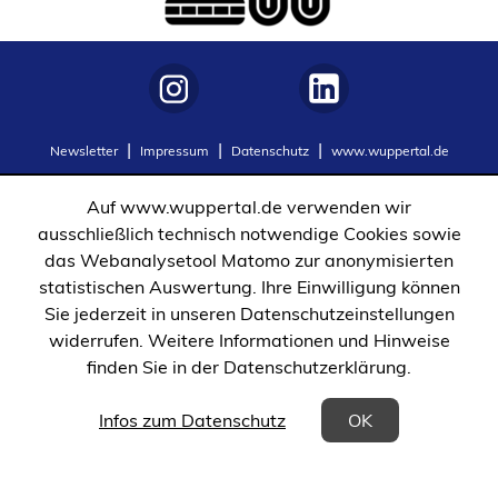
(Öffnet
(Öffnet
Newsletter
Impressum
Datenschutz
www.wuppertal.de
in
in
einem
einem
Auf www.wuppertal.de verwenden wir
neuen
neuen
ausschließlich technisch notwendige Cookies sowie
Tab)
Tab)
das Webanalysetool Matomo zur anonymisierten
statistischen Auswertung. Ihre Einwilligung können
Sie jederzeit in unseren Datenschutzeinstellungen
widerrufen. Weitere Informationen und Hinweise
finden Sie in der Datenschutzerklärung.
(Öffnet in einem neuen Tab)
Infos zum Datenschutz
OK