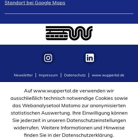
(Öffnet
Standort bei Google Maps
in
einem
neuen
Tab)
(Öffnet
(Öffnet
Newsletter
Impressum
Datenschutz
www.wuppertal.de
in
in
einem
einem
Auf www.wuppertal.de verwenden wir
neuen
neuen
ausschließlich technisch notwendige Cookies sowie
Tab)
Tab)
das Webanalysetool Matomo zur anonymisierten
statistischen Auswertung. Ihre Einwilligung können
Sie jederzeit in unseren Datenschutzeinstellungen
widerrufen. Weitere Informationen und Hinweise
finden Sie in der Datenschutzerklärung.