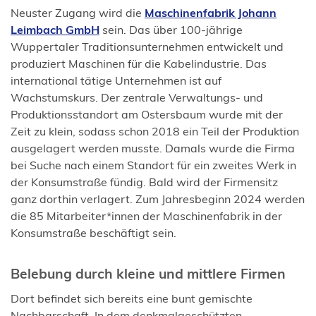
Neuster Zugang wird die
Maschinenfabrik Johann
(Öffnet
Leimbach GmbH
sein. Das über 100-jährige
in
Wuppertaler Traditionsunternehmen entwickelt und
einem
produziert Maschinen für die Kabelindustrie. Das
neuen
international tätige Unternehmen ist auf
Tab)
Wachstumskurs. Der zentrale Verwaltungs- und
Produktionsstandort am Ostersbaum wurde mit der
Zeit zu klein, sodass schon 2018 ein Teil der Produktion
ausgelagert werden musste. Damals wurde die Firma
bei Suche nach einem Standort für ein zweites Werk in
der Konsumstraße fündig. Bald wird der Firmensitz
ganz dorthin verlagert. Zum Jahresbeginn 2024 werden
die 85 Mitarbeiter*innen der Maschinenfabrik in der
Konsumstraße beschäftigt sein.
Belebung durch kleine und mittlere Firmen
Dort befindet sich bereits eine bunt gemischte
Nachbarschaft. In dem denkmalgeschützten