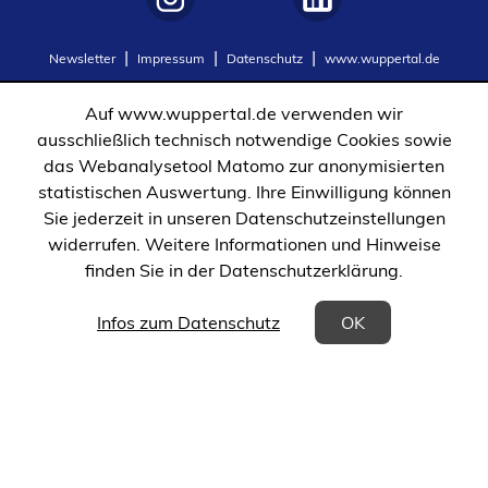
(Öffnet
(Öffnet
Newsletter
Impressum
Datenschutz
www.wuppertal.de
in
in
einem
einem
Auf www.wuppertal.de verwenden wir
neuen
neuen
ausschließlich technisch notwendige Cookies sowie
Tab)
Tab)
das Webanalysetool Matomo zur anonymisierten
statistischen Auswertung. Ihre Einwilligung können
Sie jederzeit in unseren Datenschutzeinstellungen
widerrufen. Weitere Informationen und Hinweise
finden Sie in der Datenschutzerklärung.
(Öffnet in einem neuen Tab)
Infos zum Datenschutz
OK