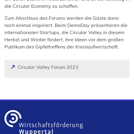
die Circular Economy zu schaffen.
Zum Abschluss des Forums werden die Gäste dann
noch einmal inspiriert. Beim DemoDay präsentieren die
internationalen Startups, die Circular Valley in diesem
Herbst und Winter fördert, ihre Ideen vor dem großen
Publikum des Gipfeltreffens der Kreislaufwirtschaft.
(
Circular Valley Forum 2023
Ö
f
f
n
e
t
i
n
e