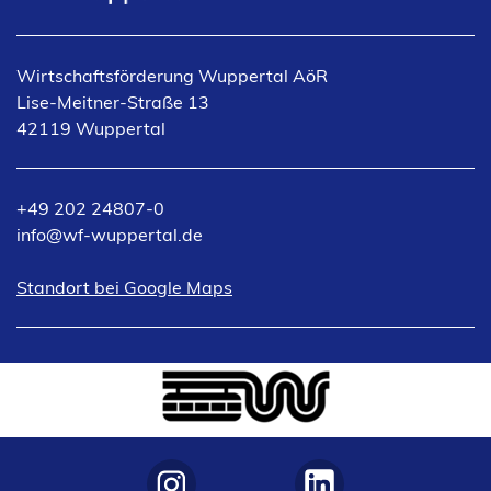
i
n
e
Wirtschaftsförderung Wuppertal AöR
m
Lise-Meitner-Straße 13
n
42119 Wuppertal
e
u
e
+49 202 24807-0
n
info
wf-wuppertal
de
T
a
(Öffnet
Standort bei Google Maps
b
in
)
einem
neuen
Tab)