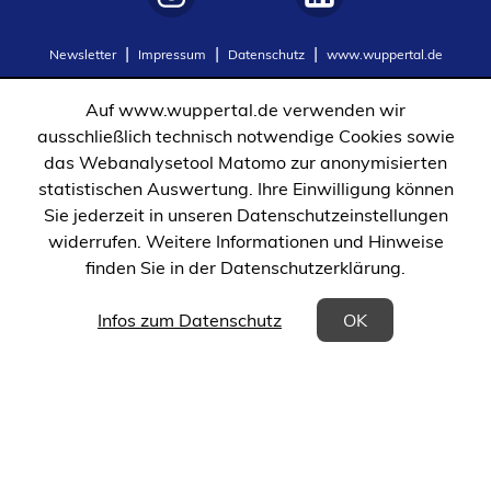
(Öffnet
(Öffnet
Newsletter
Impressum
Datenschutz
www.wuppertal.de
in
in
einem
einem
Auf www.wuppertal.de verwenden wir
neuen
neuen
ausschließlich technisch notwendige Cookies sowie
Tab)
Tab)
das Webanalysetool Matomo zur anonymisierten
statistischen Auswertung. Ihre Einwilligung können
Sie jederzeit in unseren Datenschutzeinstellungen
widerrufen. Weitere Informationen und Hinweise
finden Sie in der Datenschutzerklärung.
(Öffnet in einem neuen Tab)
Infos zum Datenschutz
OK