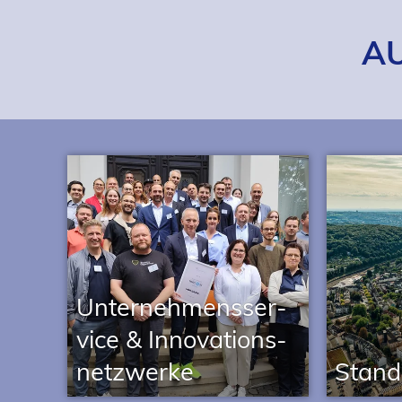
A
Unter­neh­mens­ser­
vice & Inno­va­ti­ons­
netz­werke
Stand