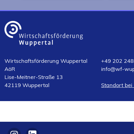
Wir begleiten Unternehmen
Die 17. 
aus allen Branchen, schaffen
Deutschla
Netzwerke in innovativen
der geog
Kompetenzfeldern und
von Rhei
fördern passgenaue
Hidden C
Kooperationen.
zu Hause
Wirtschaftsförderung Wuppertal
+49 202 248
AöR
info
wf-wup
Lise-Meitner-Straße 13
(Öffnet
42119 Wuppertal
Standort bei
in
einem
neuen
Tab)