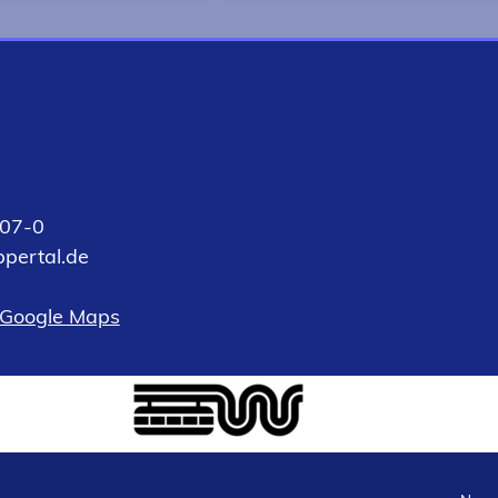
größte Stadt
News und Termine rund um
nds liegt ideal in
die Wirtschaftsförderung u
raphischen Mitte
den Standort Wuppertal.
n und Ruhr. Viele
hampions sind hier
.
07-0
pertal
de
 Google Maps