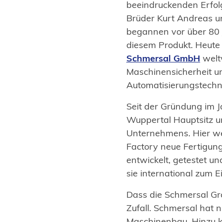
beeindruckenden Erfol
Brüder Kurt Andreas u
begannen vor über 80 
diesem Produkt. Heute 
(Öffnet
Schmersal GmbH
weltw
in
Maschinensicherheit u
einem
Automatisierungstechn
neuen
Seit der Gründung im J
Tab)
Wuppertal Hauptsitz u
Unternehmens. Hier we
Factory neue Fertigun
entwickelt, getestet un
sie international zum 
Dass die Schmersal Gro
Zufall. Schmersal hat 
Maschinenbau. Hinzu k