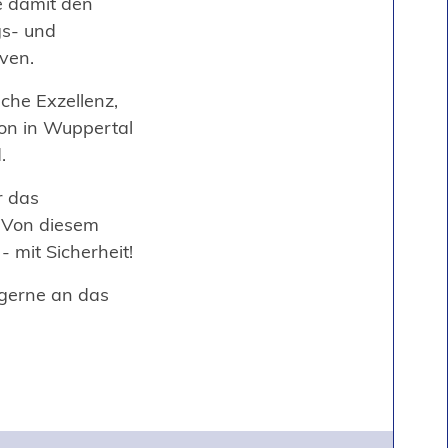
e damit den
gs- und
iven.
che Exzellenz,
on in Wuppertal
.
r das
. Von diesem
 mit Sicherheit!
gerne an das