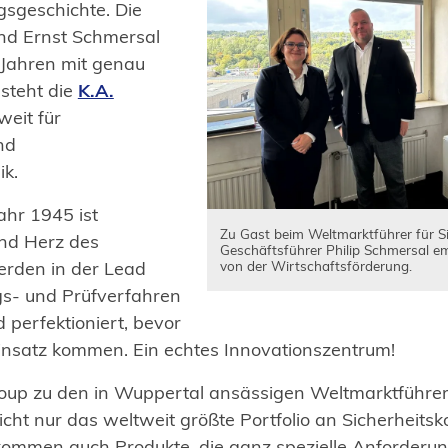
gsgeschichte. Die
nd Ernst Schmersal
Jahren mit genau
steht die
K.A.
eit für
nd
ik.
ahr 1945 ist
Zu Gast beim Weltmarktführer für Si
nd Herz des
Geschäftsführer Philip Schmersal e
rden in der Lead
von der Wirtschaftsförderung.
gs- und Prüfverfahren
d perfektioniert, bevor
Einsatz kommen. Ein echtes Innovationszentrum!
up zu den in Wuppertal ansässigen Weltmarktführern 
nicht nur das weltweit größte Portfolio an Sicherheit
ommen auch Produkte, die ganz spezielle Anforderun