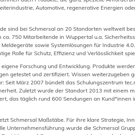
eiterindustrie, Automotive, regenerative Energien ode
de sind bei Schmersal an 20 Standorten weltweit bes
n ca. 750 Mitarbeitende in Wuppertal u.a. Sicherheitss
 Meldegeräte sowie Systemlösungen für Industrie 4.0.
ige Rolle für Schutz, Effizienz und Verlässlichkeit spie
die eigene Forschung und Entwicklung. Produkte werde
gen getestet und zertifiziert. Wissen weiterzugeben g
r: Seit März 2007 bündelt das Schulungszentrum tec
erheit. Zuletzt wurde der Standort 2013 mit einem 
tert, das täglich rund 600 Sendungen an Kund*innen 
etzt Schmersal Maßstäbe. Für ihre klare Strategie, Inn
lle Unternehmensführung wurde die Schmersal Gru