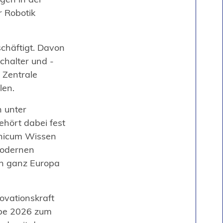
r Robotik
chäftigt. Davon
chalter und -
 Zentrale
len.
n unter
ehört dabei fest
.nicum Wissen
modernen
in ganz Europa
ovationskraft
ppe 2026 zum