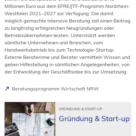
Millionen Euro aus dem EFRE/JTF-Programm Nordrhein-
Westfalen 2021–2027 zur Verfügung. Die damit
möglich gemachte intensive Beratung soll einen Beitrag
zu langfristig erfolgreichen Neugründungen oder
Betriebsübernahmen leisten. Unterstützt werden
sämtliche Unternehmen und Branchen, vom
Handwerksbetrieb bis zum Technologie-Startup.
Externe Beraterinne und Berater vermitteln Wissen und
geben Hilfestellung in sämtlichen Angelegenheiten, von
der Entwicklung der Geschäftsidee bis zur Umsetzung.
(
Beratungsprogramm Wirtschaft NRW
Ö
f
GRÜNDUNG & START-UP
f
Grün­dung & Start-up
n
e
t