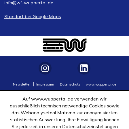
info
wf-wuppertal
de
(Öffnet
Standort bei Google Maps
in
einem
neuen
Tab)
(Öffnet
(Öffnet
Newsletter
Impressum
Datenschutz
www.wuppertal.de
in
in
einem
einem
Auf www.wuppertal.de verwenden wir
neuen
neuen
ausschließlich technisch notwendige Cookies sowie
Tab)
Tab)
das Webanalysetool Matomo zur anonymisierten
statistischen Auswertung. Ihre Einwilligung können
Sie jederzeit in unseren Datenschutzeinstellungen