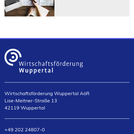
i
n
e
i
n
e
m
n
e
u
e
n
T
Wirtschaftsförderung Wuppertal AöR
a
Lise-Meitner-Straße 13
b
42119 Wuppertal
)
+49 202 24807-0