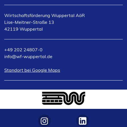
Wirtschaftsförderung Wuppertal AöR
Lise-Meitner-Straße 13
42119 Wuppertal
+49 202 24807-0
info
wf-wuppertal
de
(Öffnet
Standort bei Google Maps
in
einem
neuen
Tab)