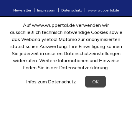
(Öffnet
(Öffnet
Newsletter
Impressum
Datenschutz
www.wuppertal.de
in
in
einem
einem
Auf www.wuppertal.de verwenden wir
neuen
neuen
ausschließlich technisch notwendige Cookies sowie
Tab)
Tab)
das Webanalysetool Matomo zur anonymisierten
statistischen Auswertung. Ihre Einwilligung können
Sie jederzeit in unseren Datenschutzeinstellungen
widerrufen. Weitere Informationen und Hinweise
finden Sie in der Datenschutzerklärung.
(Öffnet in einem neuen Tab)
Infos zum Datenschutz
OK