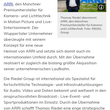
(Öffnet
ARRI
, den Münchner
in
Premiumhersteller für
einem
Kamera- und Lichttechnik
Thomas Riedel übernimmt
neuen
in Motion Picture und Live-
ARRI, den Münchner
Premiumhersteller für Kamera-
Tab)
Entertainment. Der
und Lichttechnik. Foto: RIEDEL
Group
Wuppertaler Unternehmer
überzeugte mit seinem
Konzept für eine neue
Heimat von ARRI und setzte sich damit auch im
internationalen Umfeld durch. Mit der Übernahme
realisiert er zugleich die bislang größte Akquisition
seiner unternehmerischen Laufbahn.
Die Riedel Group ist international als Spezialist für
fortschrittliche Technologie- und Infrastrukturlösungen
für Audio, Video und Daten bekannt und weltweit in den
anspruchsvollsten Broadcast-, Live-Event- und
Sportproduktionen im Einsatz. Durch die Übernahme
von ARRI schafft Thomas Riedel eine enge strategische