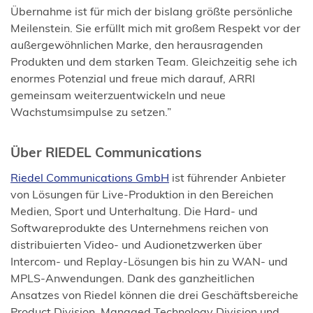
Übernahme ist für mich der bislang größte persönliche
Meilenstein. Sie erfüllt mich mit großem Respekt vor der
außergewöhnlichen Marke, den herausragenden
Produkten und dem starken Team. Gleichzeitig sehe ich
enormes Potenzial und freue mich darauf, ARRI
gemeinsam weiterzuentwickeln und neue
Wachstumsimpulse zu setzen.”
Über RIEDEL Communications
(Öffnet
Riedel Communications GmbH
ist führender Anbieter
in
von Lösungen für Live-Produktion in den Bereichen
einem
Medien, Sport und Unterhaltung. Die Hard- und
neuen
Softwareprodukte des Unternehmens reichen von
Tab)
distribuierten Video- und Audionetzwerken über
Intercom- und Replay-Lösungen bis hin zu WAN- und
MPLS-Anwendungen. Dank des ganzheitlichen
Ansatzes von Riedel können die drei Geschäftsbereiche
Product Division, Managed Technology Division und