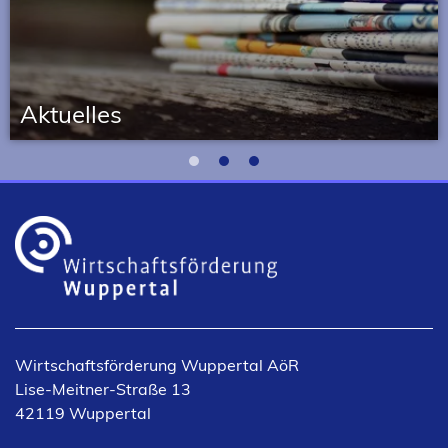
Aktu­elles
News und Termine rund um die Wirtschaftsförderung
1
2
3
und den Standort Wuppertal.
Wirtschaftsförderung Wuppertal AöR
Lise-Meitner-Straße 13
42119 Wuppertal