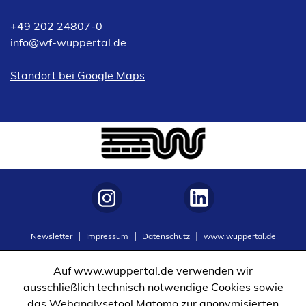
+49 202 24807-0
info
wf-wuppertal
de
(Öffnet
Standort bei Google Maps
in
einem
neuen
Tab)
(Öffnet
(Öffnet
Newsletter
Impressum
Datenschutz
www.wuppertal.de
in
in
einem
einem
Auf www.wuppertal.de verwenden wir
neuen
neuen
ausschließlich technisch notwendige Cookies sowie
Tab)
Tab)
das Webanalysetool Matomo zur anonymisierten