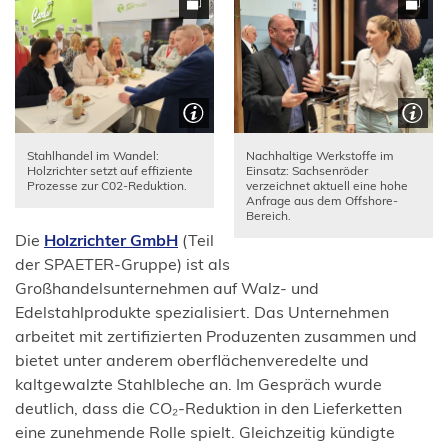
Stahlhandel im Wandel:
Nachhaltige Werkstoffe im
Holzrichter setzt auf effiziente
Einsatz: Sachsenröder
Prozesse zur C02-Reduktion.
verzeichnet aktuell eine hohe
Anfrage aus dem Offshore-
Bereich.
(Öffnet
Die
Holzrichter GmbH
(Teil
in
der SPAETER-Gruppe) ist als
einem
Großhandelsunternehmen auf Walz- und
neuen
Edelstahlprodukte spezialisiert. Das Unternehmen
Tab)
arbeitet mit zertifizierten Produzenten zusammen und
bietet unter anderem oberflächenveredelte und
kaltgewalzte Stahlbleche an. Im Gespräch wurde
deutlich, dass die CO₂-Reduktion in den Lieferketten
eine zunehmende Rolle spielt. Gleichzeitig kündigte