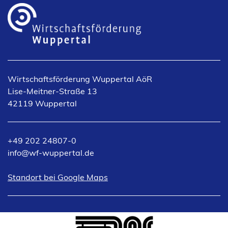
Wirtschaftsförderung Wuppertal AöR
Lise-Meitner-Straße 13
42119 Wuppertal
+49 202 24807-0
info
wf-wuppertal
de
(Öffnet
Standort bei Google Maps
in
einem
neuen
Tab)