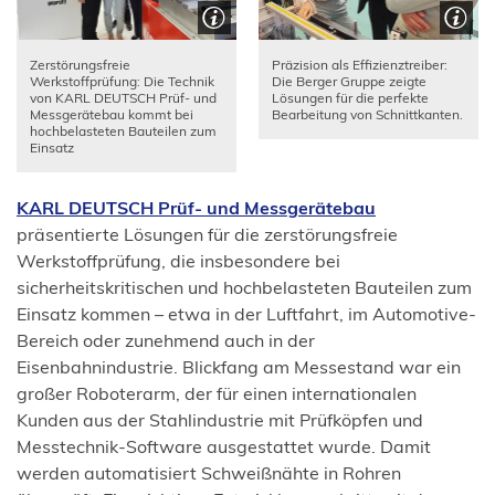
Zerstörungsfreie
Präzision als Effizienztreiber:
Werkstoffprüfung: Die Technik
Die Berger Gruppe zeigte
von KARL DEUTSCH Prüf- und
Lösungen für die perfekte
Messgerätebau kommt bei
Bearbeitung von Schnittkanten.
hochbelasteten Bauteilen zum
Einsatz
(Öffnet
KARL DEUTSCH Prüf- und Messgerätebau
in
präsentierte Lösungen für die zerstörungsfreie
einem
Werkstoffprüfung, die insbesondere bei
neuen
sicherheitskritischen und hochbelasteten Bauteilen zum
Tab)
Einsatz kommen – etwa in der Luftfahrt, im Automotive-
Bereich oder zunehmend auch in der
Eisenbahnindustrie. Blickfang am Messestand war ein
großer Roboterarm, der für einen internationalen
Kunden aus der Stahlindustrie mit Prüfköpfen und
Messtechnik-Software ausgestattet wurde. Damit
werden automatisiert Schweißnähte in Rohren