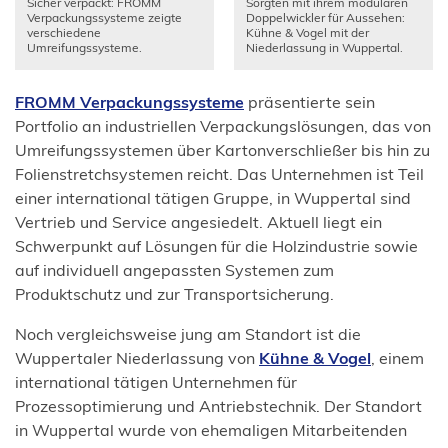
Sicher verpackt: FROMM
Sorgten mit ihrem modularen
Verpackungssysteme zeigte
Doppelwickler für Aussehen:
verschiedene
Kühne & Vogel mit der
Umreifungssysteme.
Niederlassung in Wuppertal.
(Öffnet
FROMM Verpackungssysteme
präsentierte sein
in
Portfolio an industriellen Verpackungslösungen, das von
einem
Umreifungssystemen über Kartonverschließer bis hin zu
neuen
Folienstretchsystemen reicht. Das Unternehmen ist Teil
Tab)
einer international tätigen Gruppe, in Wuppertal sind
Vertrieb und Service angesiedelt. Aktuell liegt ein
Schwerpunkt auf Lösungen für die Holzindustrie sowie
auf individuell angepassten Systemen zum
Produktschutz und zur Transportsicherung.
Noch vergleichsweise jung am Standort ist die
(Öffnet
Wuppertaler Niederlassung von
Kühne & Vogel
, einem
in
international tätigen Unternehmen für
einem
Prozessoptimierung und Antriebstechnik. Der Standort
neuen
in Wuppertal wurde von ehemaligen Mitarbeitenden