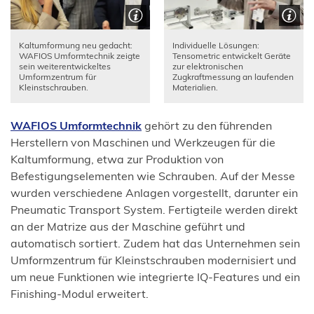
Kaltumformung neu gedacht:
Individuelle Lösungen:
WAFIOS Umformtechnik zeigte
Tensometric entwickelt Geräte
sein weiterentwickeltes
zur elektronischen
Umformzentrum für
Zugkraftmessung an laufenden
Kleinstschrauben.
Materialien.
(Öffnet
WAFIOS Umformtechnik
gehört zu den führenden
in
Herstellern von Maschinen und Werkzeugen für die
einem
Kaltumformung, etwa zur Produktion von
neuen
Befestigungselementen wie Schrauben. Auf der Messe
Tab)
wurden verschiedene Anlagen vorgestellt, darunter ein
Pneumatic Transport System. Fertigteile werden direkt
an der Matrize aus der Maschine geführt und
automatisch sortiert. Zudem hat das Unternehmen sein
Umformzentrum für Kleinstschrauben modernisiert und
um neue Funktionen wie integrierte IQ-Features und ein
Finishing-Modul erweitert.