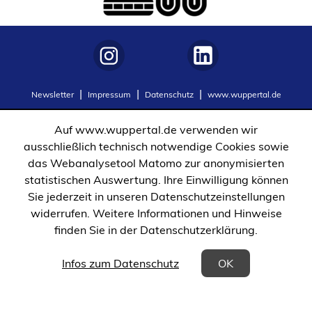
(Öffnet
(Öffnet
Newsletter
Impressum
Datenschutz
www.wuppertal.de
in
in
einem
einem
Auf www.wuppertal.de verwenden wir
neuen
neuen
ausschließlich technisch notwendige Cookies sowie
Tab)
Tab)
das Webanalysetool Matomo zur anonymisierten
statistischen Auswertung. Ihre Einwilligung können
Sie jederzeit in unseren Datenschutzeinstellungen
widerrufen. Weitere Informationen und Hinweise
finden Sie in der Datenschutzerklärung.
(Öffnet in einem neuen Tab)
Infos zum Datenschutz
OK