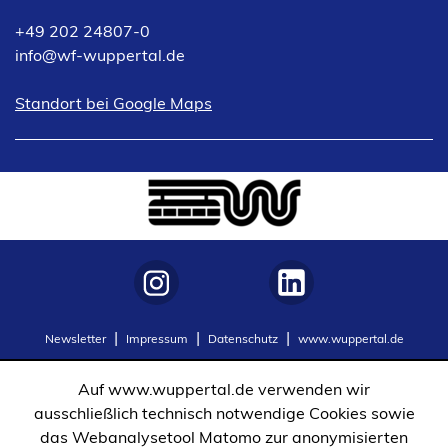
+49 202 24807-0
info
wf-wuppertal
de
(Öffnet
Standort bei Google Maps
in
einem
neuen
Tab)
(Öffnet
(Öffnet
Newsletter
Impressum
Datenschutz
www.wuppertal.de
in
in
einem
einem
Auf www.wuppertal.de verwenden wir
neuen
neuen
ausschließlich technisch notwendige Cookies sowie
Tab)
Tab)
das Webanalysetool Matomo zur anonymisierten