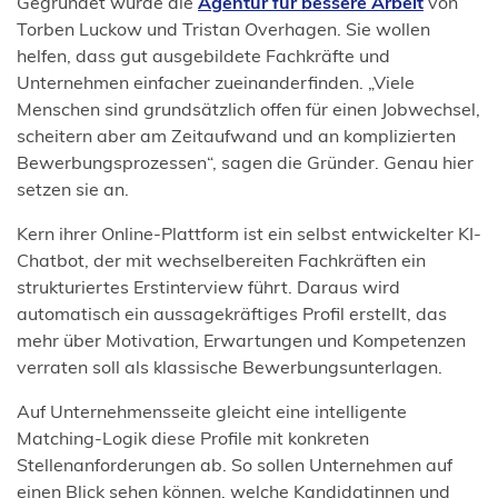
(Öffnet
Gegründet wurde die
Agentur für bessere Arbeit
von
in
Torben Luckow und Tristan Overhagen. Sie wollen
einem
helfen, dass gut ausgebildete Fachkräfte und
neuen
Unternehmen einfacher zueinanderfinden. „Viele
Tab)
Menschen sind grundsätzlich offen für einen Jobwechsel,
scheitern aber am Zeitaufwand und an komplizierten
Bewerbungsprozessen“, sagen die Gründer. Genau hier
setzen sie an.
Kern ihrer Online-Plattform ist ein selbst entwickelter KI-
Chatbot, der mit wechselbereiten Fachkräften ein
strukturiertes Erstinterview führt. Daraus wird
automatisch ein aussagekräftiges Profil erstellt, das
mehr über Motivation, Erwartungen und Kompetenzen
verraten soll als klassische Bewerbungsunterlagen.
Auf Unternehmensseite gleicht eine intelligente
Matching-Logik diese Profile mit konkreten
Stellenanforderungen ab. So sollen Unternehmen auf
einen Blick sehen können, welche Kandidatinnen und