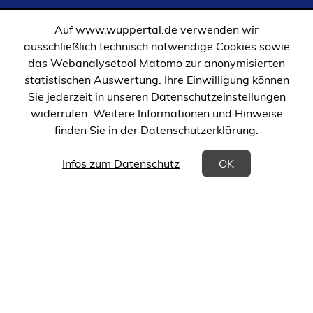
in
in
einem
einem
Auf www.wuppertal.de verwenden wir
neuen
neuen
ausschließlich technisch notwendige Cookies sowie
Tab)
Tab)
das Webanalysetool Matomo zur anonymisierten
statistischen Auswertung. Ihre Einwilligung können
Sie jederzeit in unseren Datenschutzeinstellungen
widerrufen. Weitere Informationen und Hinweise
finden Sie in der Datenschutzerklärung.
(Öffnet in einem neuen Tab)
Infos zum Datenschutz
OK