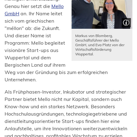
Genau hier setzt die
Mello
(Öffnet
GmbH
an. Ihr Name leitet
in
sich vom griechischen
einem
"méllon" ab: die Zukunft.
neuen
Und dieser Name ist
Markus von Blomberg,
Geschäftsführer der Mello
Tab)
Programm: Mello begleitet
GmbH, und Eva Platz von der
Wirtschaftsförderung
visionäre Start-ups aus
Wuppertal.
Wuppertal und dem
Bergischen Land auf ihrem
Weg von der Gründung bis zum erfolgreichen
Unternehmen.
Als Frühphasen-Investor, Inkubator und strategischer
Partner bietet Mello nicht nur Kapital, sondern auch
Know-how und ein starkes Netzwerk. Besonders
Hochschulausgründungen, technologiegetriebene und
dienstleitungsorientierte Start-ups finden hier eine
Anlaufstelle, um ihre Innovationen weiterzuentwickeln
und nachhaltiges, profitables Wachstum zu erzielen.