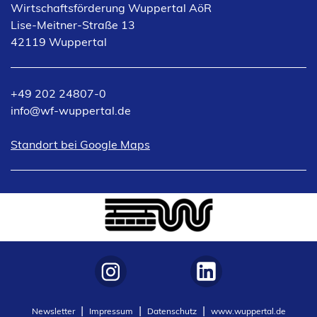
Wirtschaftsförderung Wuppertal AöR
Lise-Meitner-Straße 13
42119 Wuppertal
+49 202 24807-0
info
wf-wuppertal
de
(Öffnet
Standort bei Google Maps
in
einem
neuen
Tab)
(Öffnet
(Öffnet
Newsletter
Impressum
Datenschutz
www.wuppertal.de